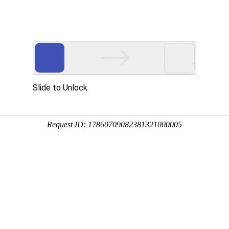
！
空调器械设备制造商
更好的空调标识服务商
例
海淀新闻资讯
海淀关于我们
海淀联系我们