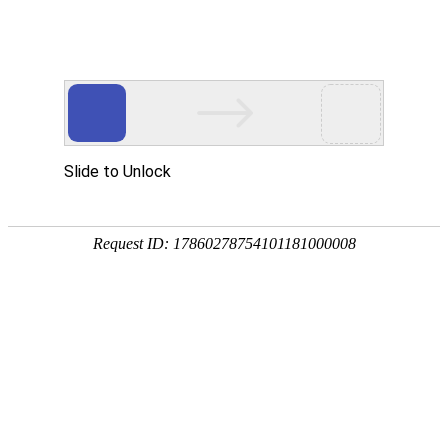
企业新闻
3C防火阀漏风实验说明了什么？
作者：
发布时间：2022-05-27 20:48:24
点击：6315
信息摘要：
防火阀漏风量实验，应按照CB 15930-2007《健筑通风和排烟系
统甲防火阀门》确定的实验条件和方法进行，测量差压△P后，通
过公式计算漏风量Q。而实验的具体测量装置性能参数，应按照