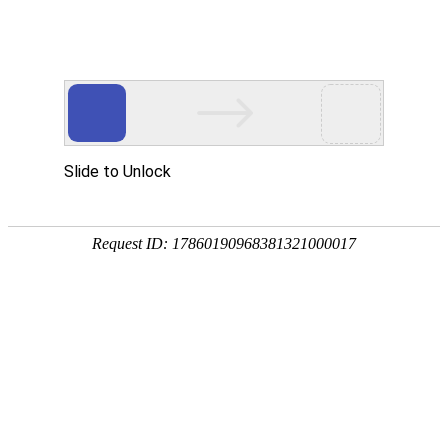
企业新闻
阐述3C防火阀的作用
作者：
发布时间：2022-05-16 16:15:45
点击：6340
信息摘要：
一个复杂的送风排烟系统，管路错综复杂。在送风系统中，送风
机送出的风必须通过主管道分配到各支管中去；在排风或排烟系统
中，风或烟由各支管汇集到主管道后进入排风机排出。