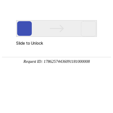
丰台风机
丰台轴流风机
丰台轴流风机